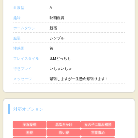
血液型
A
趣味
映画鑑賞
ホームタウン
新宿
服装
シンプル
性感帯
首
プレイスタイル
S.Mどっちも
得意プレイ
いちゃいちゃ
メッセージ
緊張しますが一生懸命頑張ります！
対応オプション
至近凝視
息吹きかけ
女の子に悩み相談
無視
添い寝
言葉責め