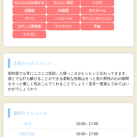
ちんちんのお絵かき
ちんたい測定
メガネ
虫眼鏡
AV鑑賞
オナホール
ブーツ
ハイヒール
ザーメンローション
ガチンコ野球拳
アイマスク
手錠
コスプレ
店長からのコメント
初対面でも常にニコニコ笑顔』人懐っこさがヒシヒシと伝わってきます。
誰とでも打ち解けることができる柔軟な性格はきっと世の男性の心の隙間
をそっと優しく包みこんでくれることでしょう！是非一度遊んでみてはい
かがでしょうか☆
週間スケジュール
本日
10:00 - 17:00
08/07(金)
10:00 - 17:00