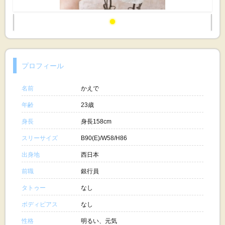
プロフィール
名前
かえで
年齢
23歳
身長
身長158cm
スリーサイズ
B90(E)/W58/H86
出身地
西日本
前職
銀行員
タトゥー
なし
ボディピアス
なし
性格
明るい、元気